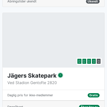
Åbningstider ukendt
Ukendt
Jägers Skatepark
Ved Stadion Gentofte 2820
Gratis
Daglig pris for ikke-medlemmer
Døgnåbent
Åben lige nu