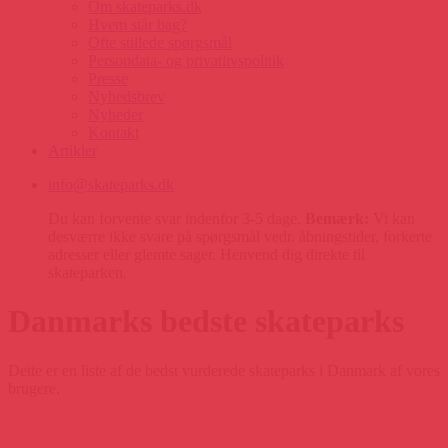
Om skateparks.dk
Hvem står bag?
Ofte stillede spørgsmål
Persondata- og privatlivspolitik
Presse
Nyhedsbrev
Nyheder
Kontakt
Artikler
info@skateparks.dk
Du kan forvente svar indenfor 3-5 dage.
Bemærk:
Vi kan
desværre ikke svare på spørgsmål vedr. åbningstider, forkerte
adresser eller glemte sager. Henvend dig direkte til
skateparken.
Danmarks bedste skateparks
Dette er en liste af de bedst vurderede skateparks i Danmark af vores
brugere.