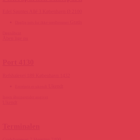
Edel Sauntes Allé 3 København Ø 2100
Gratis
Daglig pris for ikke-medlemmer
Døgnåbent
Åben lige nu
Port 4130
Refshalevej 189 København 1432
Ukendt
Entrépris er ukendt
Ingen åbningstider angivet
Ukendt
Terminalen
Godsbanevej 7 Herning 7400