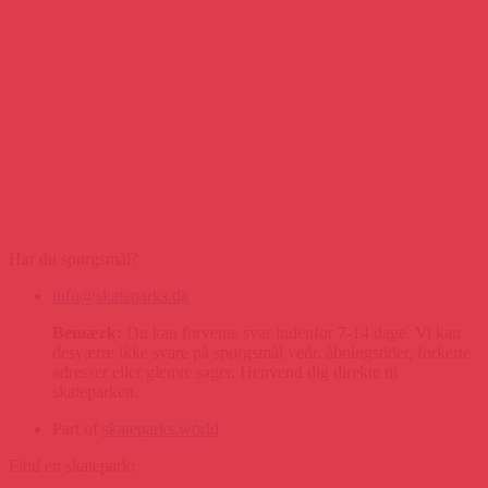
Har du spørgsmål?
info@skateparks.dk
Bemærk:
Du kan forvente svar indenfor 7-14 dage. Vi kan
desværre ikke svare på spørgsmål vedr. åbningstider, forkerte
adresser eller glemte sager. Henvend dig direkte til
skateparken.
Part of
skateparks.world
Find en skatepark: