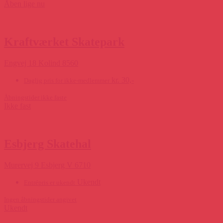
Åben lige nu
Kraftværket Skatepark
Engvej 18 Kolind 8560
kr. 30,-
Daglig pris for ikke-medlemmer
Åbningstider ikke faste
Ikke fast
Esbjerg Skatehal
Murervej 9 Esbjerg V 6710
Ukendt
Entrépris er ukendt
Ingen åbningstider angivet
Ukendt