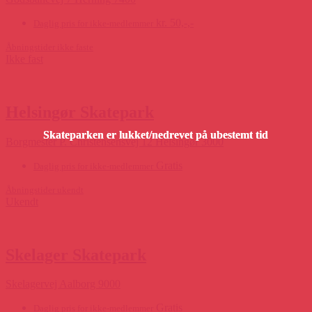
kr. 50,-,-
Daglig pris for ikke-medlemmer
Åbningstider ikke faste
Ikke fast
Helsingør Skatepark
Borgmester P. Christensensvej 12 Helsingør 3000
Gratis
Daglig pris for ikke-medlemmer
Åbningstider ukendt
Ukendt
Skelager Skatepark
Skelagervej Aalborg 9000
Gratis
Daglig pris for ikke-medlemmer