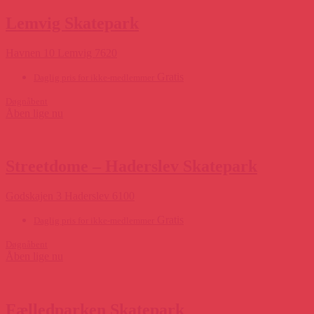
Lemvig Skatepark
Havnen 10 Lemvig 7620
Gratis
Daglig pris for ikke-medlemmer
Døgnåbent
Åben lige nu
Streetdome – Haderslev Skatepark
Godskajen 3 Haderslev 6100
Gratis
Daglig pris for ikke-medlemmer
Døgnåbent
Åben lige nu
Fælledparken Skatepark