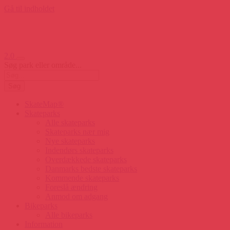
Gå til indholdet
2.0
Søg park eller område...
Søg
SkateMap®
Skateparks
Alle skateparks
Skateparks nær mig
Nye skateparks
Indendørs skateparks
Overdækkede skateparks
Danmarks bedste skateparks
Kommende skateparks
Foreslå ændring
Anmod om adgang
Bikeparks
Alle bikeparks
Information