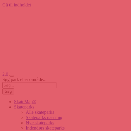
Gå til indholdet
2.0
Søg park eller område...
Søg
SkateMap®
Skateparks
Alle skateparks
Skateparks nær mig
Nye skateparks
Indendørs skateparks