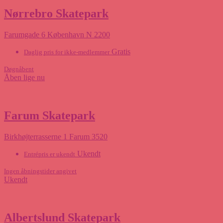
Nørrebro Skatepark
Farumgade 6 København N 2200
Gratis
Daglig pris for ikke-medlemmer
Døgnåbent
Åben lige nu
Farum Skatepark
Birkhøjterrasserne 1 Farum 3520
Ukendt
Entrépris er ukendt
Ingen åbningstider angivet
Ukendt
Albertslund Skatepark