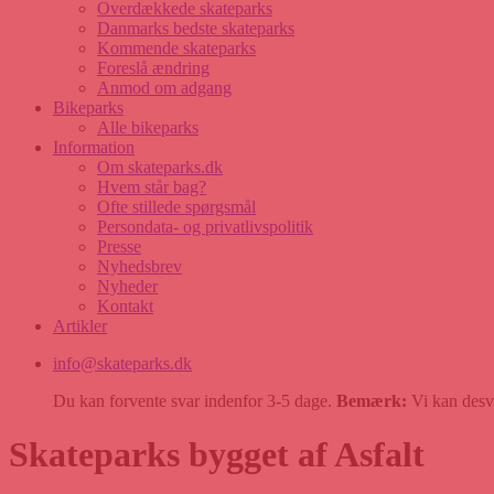
Overdækkede skateparks
Danmarks bedste skateparks
Kommende skateparks
Foreslå ændring
Anmod om adgang
Bikeparks
Alle bikeparks
Information
Om skateparks.dk
Hvem står bag?
Ofte stillede spørgsmål
Persondata- og privatlivspolitik
Presse
Nyhedsbrev
Nyheder
Kontakt
Artikler
info@skateparks.dk
Du kan forvente svar indenfor 3-5 dage.
Bemærk:
Vi kan desvæ
Skateparks bygget af Asfalt