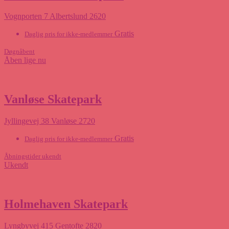
Vognporten 7 Albertslund 2620
Gratis
Daglig pris for ikke-medlemmer
Døgnåbent
Åben lige nu
Vanløse Skatepark
Jyllingevej 38 Vanløse 2720
Gratis
Daglig pris for ikke-medlemmer
Åbningstider ukendt
Ukendt
Holmehaven Skatepark
Lyngbyvej 415 Gentofte 2820