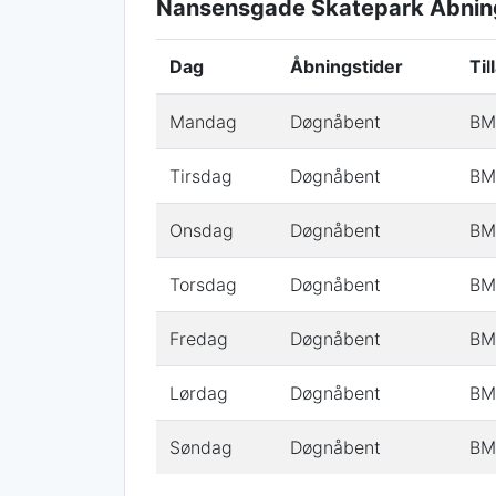
Nansensgade Skatepark Åbning
Dag
Åbningstider
Til
Mandag
Døgnåbent
BMX
Tirsdag
Døgnåbent
BMX
Onsdag
Døgnåbent
BMX
Torsdag
Døgnåbent
BMX
Fredag
Døgnåbent
BMX
Lørdag
Døgnåbent
BMX
Søndag
Døgnåbent
BMX