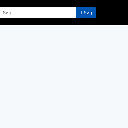
er område...
Søg