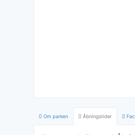
Om parken
Åbningstider
Faci