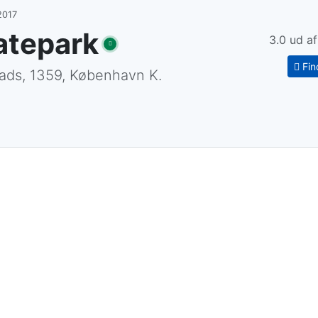
2017
atepark
3.0 ud a
Fin
ds, 1359, København K.