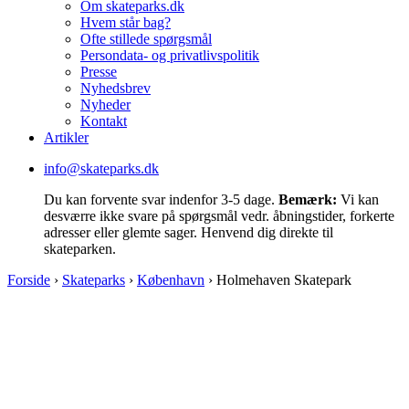
Om skateparks.dk
Hvem står bag?
Ofte stillede spørgsmål
Persondata- og privatlivspolitik
Presse
Nyhedsbrev
Nyheder
Kontakt
Artikler
info@skateparks.dk
Du kan forvente svar indenfor 3-5 dage.
Bemærk:
Vi kan
desværre ikke svare på spørgsmål vedr. åbningstider, forkerte
adresser eller glemte sager. Henvend dig direkte til
skateparken.
Forside
›
Skateparks
›
København
›
Holmehaven Skatepark