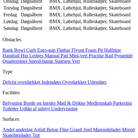
Onsdag
Døgnåbent
BMX, Løbehjul, Rulleskøjter, Skateboard
Torsdag
Døgnåbent
BMX, Løbehjul, Rulleskøjter, Skateboard
Fredag
Døgnåbent
BMX, Løbehjul, Rulleskøjter, Skateboard
Lørdag
Døgnåbent
BMX, Løbehjul, Rulleskøjter, Skateboard
Søndag
Døgnåbent
BMX, Løbehjul, Rulleskøjter, Skateboard
Obstacles
Bank
Bowl
Curb
Euro-gap
Flatbar
Flyout
Foam Pit
Halfpipe
Handrail
Hip
Ledges
Manual Pad
Mini-vert
Practise Rail
Pyramide
Quarterpipes
Speed-bump
Stairsets
Vert
Type
Delvist overdækket
Indendørs
Overdækket
Udendørs
Facilities
Belysning
Borde og bænke
Mad & Drikke
Medlemskab
Parkering
Toiletter
Udlån af udstyr
Undervisning
Surfaces
Andet underlag
Asfalt
Beton
Flise
Granit
Jord
Masonitplader
Mixed
Skateliteplader
Træ