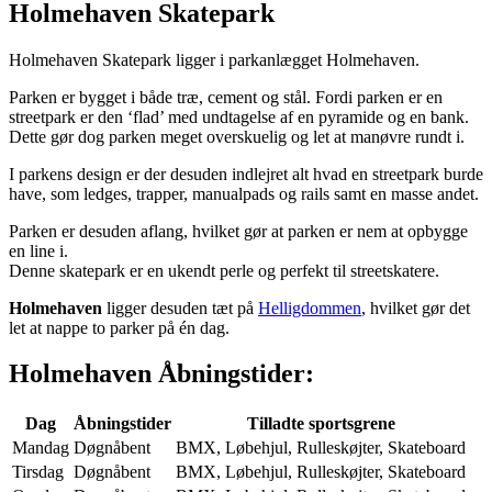
Holmehaven Skatepark
Holmehaven Skatepark ligger i parkanlægget Holmehaven.
Parken er bygget i både træ, cement og stål. Fordi parken er en
streetpark er den ‘flad’ med undtagelse af en pyramide og en bank.
Dette gør dog parken meget overskuelig og let at manøvre rundt i.
I parkens design er der desuden indlejret alt hvad en streetpark burde
have, som ledges, trapper, manualpads og rails samt en masse andet.
Parken er desuden aflang, hvilket gør at parken er nem at opbygge
en line i.
Denne skatepark er en ukendt perle og perfekt til streetskatere.
Holmehaven
ligger desuden tæt på
Helligdommen
, hvilket gør det
let at nappe to parker på én dag.
Holmehaven Åbningstider:
Dag
Åbningstider
Tilladte sportsgrene
Mandag
Døgnåbent
BMX, Løbehjul, Rulleskøjter, Skateboard
Tirsdag
Døgnåbent
BMX, Løbehjul, Rulleskøjter, Skateboard