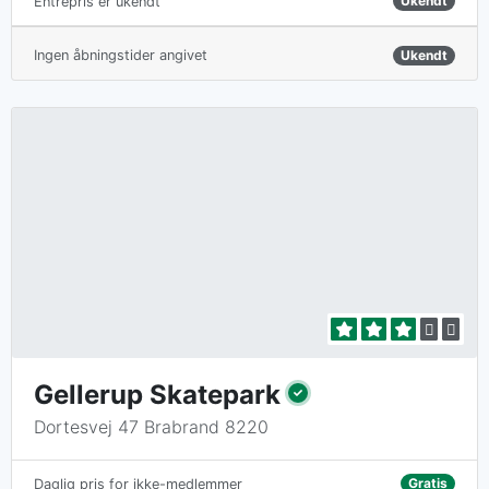
Ukendt
Entrépris er ukendt
Ingen åbningstider angivet
Ukendt
Gellerup Skatepark
Dortesvej 47 Brabrand 8220
Gratis
Daglig pris for ikke-medlemmer