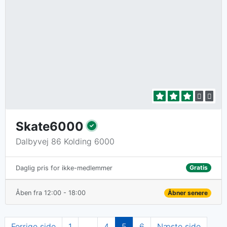
Skate6000
Dalbyvej 86 Kolding 6000
Gratis
Daglig pris for ikke-medlemmer
Åben fra 12:00 - 18:00
Åbner senere
Navigation
Forrige side
1
…
4
5
6
Næste side