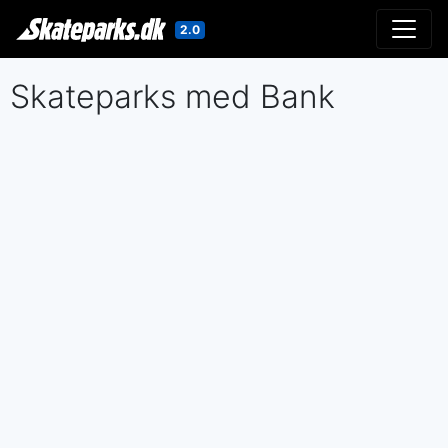
2.0
Gå til indholdet
Skateparks med Bank