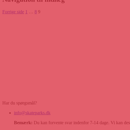
Forrige side
1
…
8
9
Har du spørgsmål?
info@skateparks.dk
Bemærk:
Du kan forvente svar indenfor 7-14 dage. Vi kan desvæ