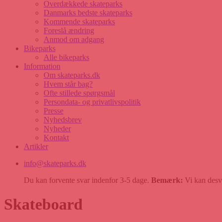
Overdækkede skateparks
Danmarks bedste skateparks
Kommende skateparks
Foreslå ændring
Anmod om adgang
Bikeparks
Alle bikeparks
Information
Om skateparks.dk
Hvem står bag?
Ofte stillede spørgsmål
Persondata- og privatlivspolitik
Presse
Nyhedsbrev
Nyheder
Kontakt
Artikler
info@skateparks.dk
Du kan forvente svar indenfor 3-5 dage.
Bemærk:
Vi kan desvæ
Skateboard