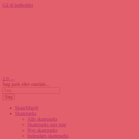
Gå til indholdet
2.0
Søg park eller område...
Søg
SkateMap®
Skateparks
Alle skateparks
Skateparks nær mig
Nye skateparks
Indendørs skateparks