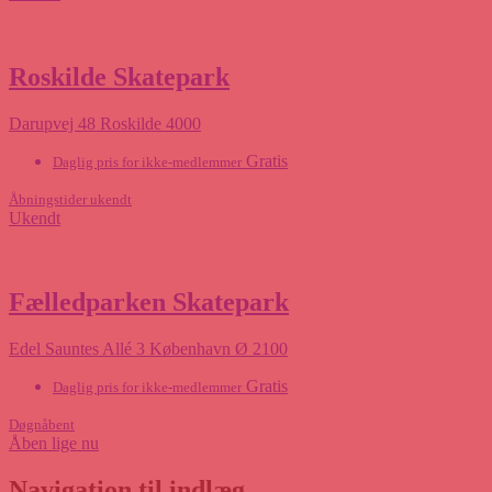
Roskilde Skatepark
Darupvej 48 Roskilde 4000
Gratis
Daglig pris for ikke-medlemmer
Åbningstider ukendt
Ukendt
Fælledparken Skatepark
Edel Sauntes Allé 3 København Ø 2100
Gratis
Daglig pris for ikke-medlemmer
Døgnåbent
Åben lige nu
Navigation til indlæg