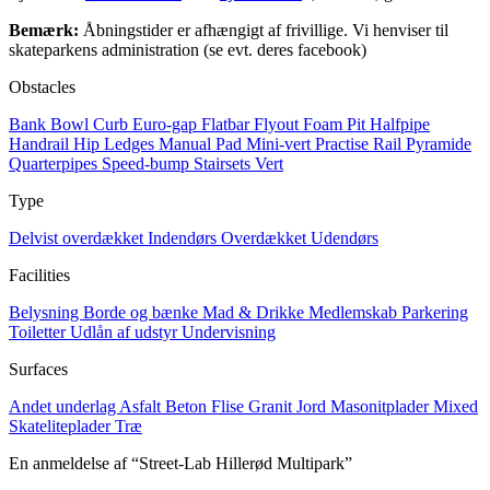
Bemærk:
Åbningstider er afhængigt af frivillige. Vi henviser til
skateparkens administration (se evt. deres facebook)
Obstacles
Bank
Bowl
Curb
Euro-gap
Flatbar
Flyout
Foam Pit
Halfpipe
Handrail
Hip
Ledges
Manual Pad
Mini-vert
Practise Rail
Pyramide
Quarterpipes
Speed-bump
Stairsets
Vert
Type
Delvist overdækket
Indendørs
Overdækket
Udendørs
Facilities
Belysning
Borde og bænke
Mad & Drikke
Medlemskab
Parkering
Toiletter
Udlån af udstyr
Undervisning
Surfaces
Andet underlag
Asfalt
Beton
Flise
Granit
Jord
Masonitplader
Mixed
Skateliteplader
Træ
En anmeldelse af “Street-Lab Hillerød Multipark”