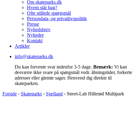
Om skateparks.dk
Hvem står bag?
Ofte stillede spørgsmål
Persondata- og privatlivspolitik
Presse
Nyhedsbrev
Nyheder
Kontakt
Artikler
info@skateparks.dk
Du kan forvente svar indenfor 3-5 dage.
Bemærk:
Vi kan
desværre ikke svare på spørgsmål vedr. åbningstider, forkerte
adresser eller glemte sager. Henvend dig direkte til
skateparken.
Forside
›
Skateparks
›
Sjælland
›
Street-Lab Hillerød Multipark