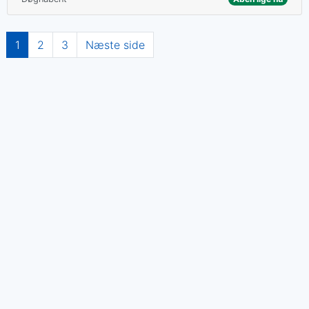
Navigation
1
2
3
Næste side
til
indlæg