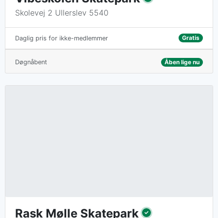
Skolevej 2 Ullerslev 5540
Gratis
Daglig pris for ikke-medlemmer
Døgnåbent
Åben lige nu
Rask Mølle Skatepark