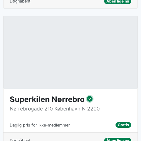
Døgnåbent
Åben lige nu
Superkilen Nørrebro
Nørrebrogade 210 København N 2200
Gratis
Daglig pris for ikke-medlemmer
Døgnåbent
Åben lige nu