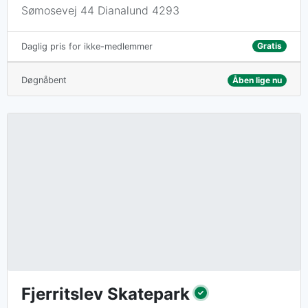
Sømosevej 44 Dianalund 4293
Gratis
Daglig pris for ikke-medlemmer
Døgnåbent
Åben lige nu
Fjerritslev Skatepark