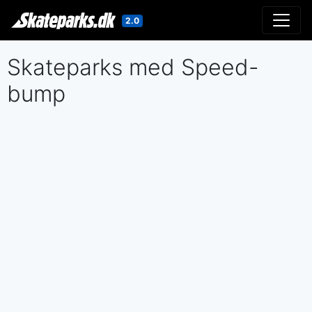
2.0
Gå til indholdet
Skateparks med Speed-
bump