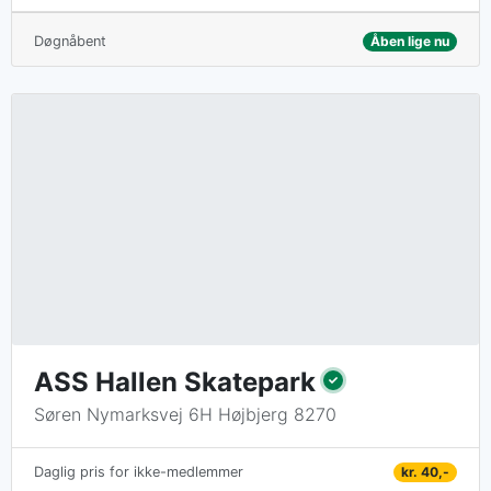
Døgnåbent
Åben lige nu
ASS Hallen Skatepark
Søren Nymarksvej 6H Højbjerg 8270
kr. 40,-
Daglig pris for ikke-medlemmer