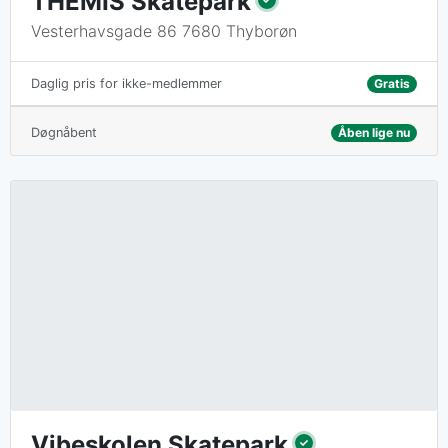
THEMIS Skatepark
Vesterhavsgade 86 7680 Thyborøn
Gratis
Daglig pris for ikke-medlemmer
Døgnåbent
Åben lige nu
Vibeskolen Skatepark