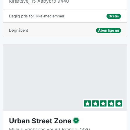
Idrætsvej 15 Aabybro 9440
Gratis
Daglig pris for ikke-medlemmer
Døgnåbent
Åben lige nu
Urban Street Zone
Mylius Erichsens vej 93 Brande 7330