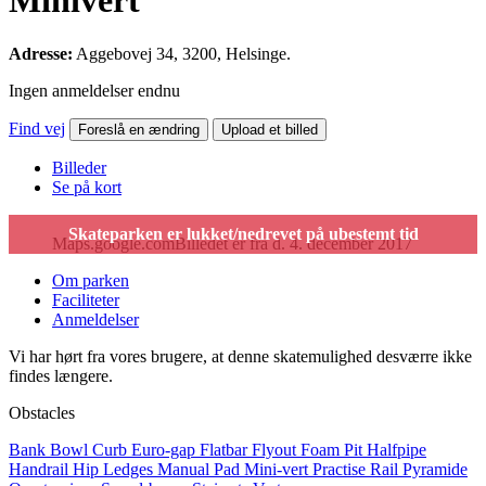
Minivert
Adresse:
Aggebovej 34, 3200, Helsinge.
Ingen anmeldelser endnu
Find vej
Foreslå en ændring
Upload et billed
Billeder
Se på kort
Maps.google.com
Billedet er fra d. 4. december 2017
Om parken
Faciliteter
Anmeldelser
Vi har hørt fra vores brugere, at denne skatemulighed desværre ikke
findes længere.
Obstacles
Bank
Bowl
Curb
Euro-gap
Flatbar
Flyout
Foam Pit
Halfpipe
Handrail
Hip
Ledges
Manual Pad
Mini-vert
Practise Rail
Pyramide