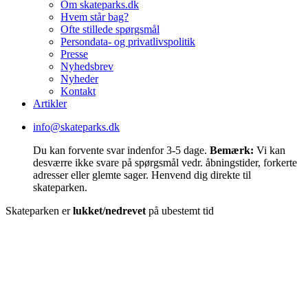
Om skateparks.dk
Hvem står bag?
Ofte stillede spørgsmål
Persondata- og privatlivspolitik
Presse
Nyhedsbrev
Nyheder
Kontakt
Artikler
info@skateparks.dk
Du kan forvente svar indenfor 3-5 dage.
Bemærk:
Vi kan
desværre ikke svare på spørgsmål vedr. åbningstider, forkerte
adresser eller glemte sager. Henvend dig direkte til
skateparken.
Skateparken er
lukket/nedrevet
på ubestemt tid