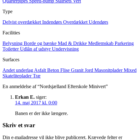
Quarterpipes
Speed-bump
Stairsets
Vert
Type
Delvist overdækket
Indendørs
Overdækket
Udendørs
Facilities
Belysning
Borde og bænke
Mad & Drikke
Medlemskab
Parkering
Toiletter
Udlån af udstyr
Undervisning
Surfaces
Andet underlag
Asfalt
Beton
Flise
Granit
Jord
Masonitplader
Mixed
Skateliteplader
Træ
En anmeldelse af “Nordsjælland Efterskole Minivert”
Erkan E.
siger:
14. maj 2017 kl. 0:00
Banen er der ikke længere.
Skriv et svar
Din e-mailadresse vil ikke blive publiceret.
Krævede felter er