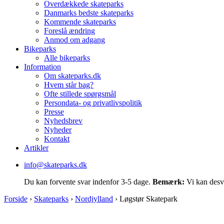
Overdækkede skateparks
Danmarks bedste skateparks
Kommende skateparks
Foreslå ændring
Anmod om adgang
Bikeparks
Alle bikeparks
Information
Om skateparks.dk
Hvem står bag?
Ofte stillede spørgsmål
Persondata- og privatlivspolitik
Presse
Nyhedsbrev
Nyheder
Kontakt
Artikler
info@skateparks.dk
Du kan forvente svar indenfor 3-5 dage.
Bemærk:
Vi kan desvæ
Forside
›
Skateparks
›
Nordjylland
›
Løgstør Skatepark