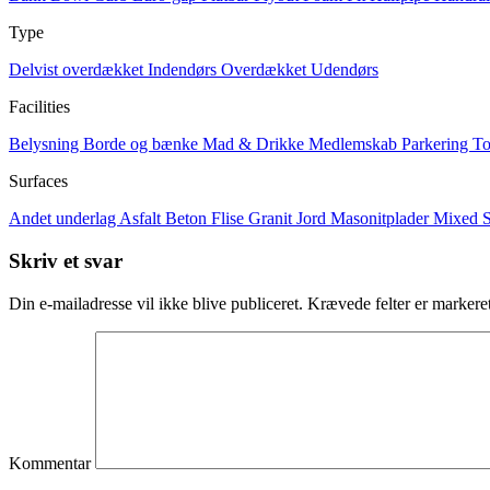
Type
Delvist overdækket
Indendørs
Overdækket
Udendørs
Facilities
Belysning
Borde og bænke
Mad & Drikke
Medlemskab
Parkering
To
Surfaces
Andet underlag
Asfalt
Beton
Flise
Granit
Jord
Masonitplader
Mixed
S
Skriv et svar
Din e-mailadresse vil ikke blive publiceret.
Krævede felter er marker
Kommentar