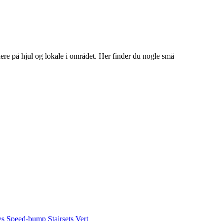
ere på hjul og lokale i området. Her finder du nogle små
es
Speed-bump
Stairsets
Vert