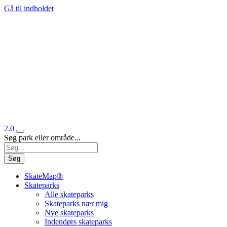
Gå til indholdet
2.0
Søg park eller område...
Søg
SkateMap®
Skateparks
Alle skateparks
Skateparks nær mig
Nye skateparks
Indendørs skateparks