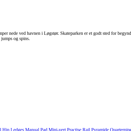
amper nede ved havnen i Løgstør. Skateparken er et godt sted for begynd
 jumps og spins.
il
Hip
Ledges
Manual Pad
Mini-vert
Practise Rail
Pyramide
Quarterpip