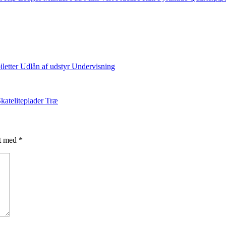
iletter
Udlån af udstyr
Undervisning
kateliteplader
Træ
et med
*