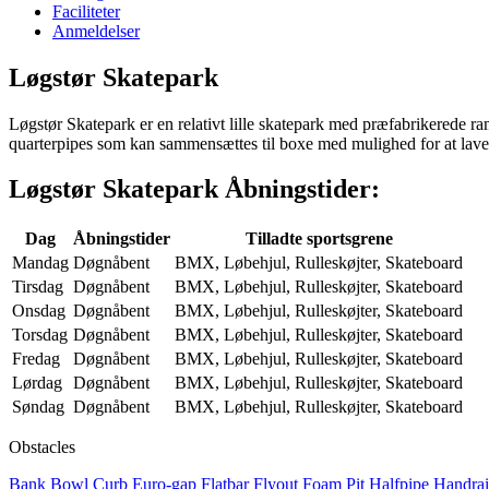
Faciliteter
Anmeldelser
Løgstør Skatepark
Løgstør Skatepark er en relativt lille skatepark med præfabrikerede r
quarterpipes som kan sammensættes til boxe med mulighed for at lave
Løgstør Skatepark Åbningstider:
Dag
Åbningstider
Tilladte sportsgrene
Mandag
Døgnåbent
BMX, Løbehjul, Rulleskøjter, Skateboard
Tirsdag
Døgnåbent
BMX, Løbehjul, Rulleskøjter, Skateboard
Onsdag
Døgnåbent
BMX, Løbehjul, Rulleskøjter, Skateboard
Torsdag
Døgnåbent
BMX, Løbehjul, Rulleskøjter, Skateboard
Fredag
Døgnåbent
BMX, Løbehjul, Rulleskøjter, Skateboard
Lørdag
Døgnåbent
BMX, Løbehjul, Rulleskøjter, Skateboard
Søndag
Døgnåbent
BMX, Løbehjul, Rulleskøjter, Skateboard
Obstacles
Bank
Bowl
Curb
Euro-gap
Flatbar
Flyout
Foam Pit
Halfpipe
Handra