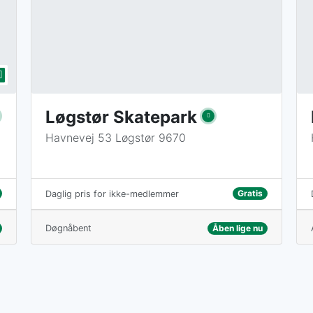
Løgstør Skatepark
Havnevej 53 Løgstør 9670
Gratis
Daglig pris for ikke-medlemmer
Døgnåbent
Åben lige nu