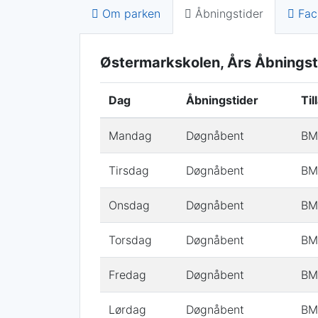
Om parken
Åbningstider
Faci
Østermarkskolen, Års Åbningst
Dag
Åbningstider
Til
Mandag
Døgnåbent
BMX
Tirsdag
Døgnåbent
BMX
Onsdag
Døgnåbent
BMX
Torsdag
Døgnåbent
BMX
Fredag
Døgnåbent
BMX
Lørdag
Døgnåbent
BMX