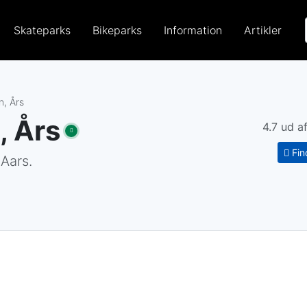
Søg park ell
Skateparks
Bikeparks
Information
Artikler
n, Års
, Års
4.7 ud a
Fin
Aars.