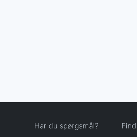
Har du spørgsmål?
Find