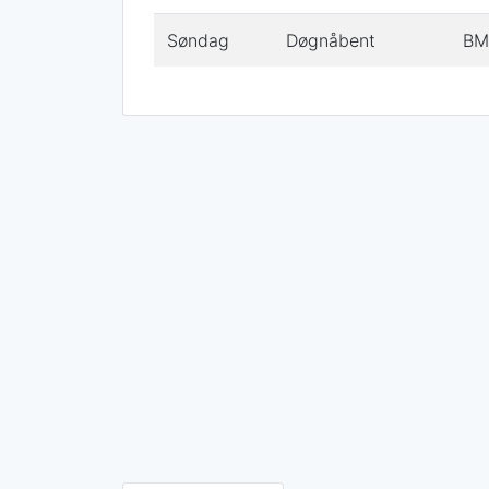
Søndag
Døgnåbent
BMX