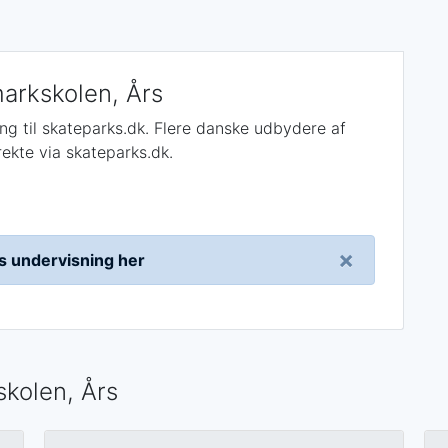
arkskolen, Års
ning til skateparks.dk. Flere danske udbydere af
rekte via skateparks.dk.
×
res undervisning her
kolen, Års