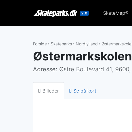
SkateMap®
2.0
Gå til indholdet
Forside
›
Skateparks
›
Nordjylland
›
Østermarkskole
Østermarkskolen
Adresse:
Østre Boulevard 41, 9600, 
Billeder
Se på kort