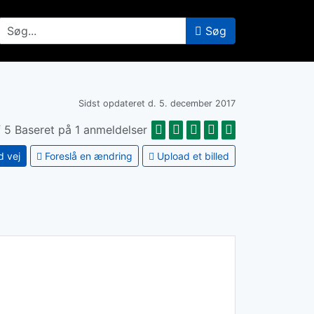
er område...
Søg
Sidst opdateret d. 5. december 2017
f 5 Baseret på 1 anmeldelser
d vej
Foreslå en ændring
Upload et billed