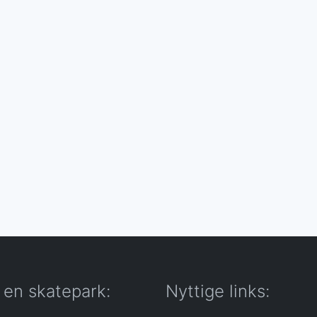
 en skatepark:
Nyttige links: