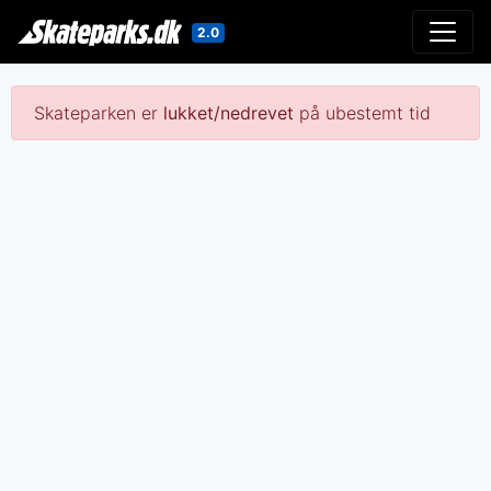
2.0
Gå til indholdet
Skateparken er
lukket/nedrevet
på ubestemt tid