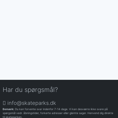
Har du spørgsmål?
info@skateparks.dk
Bemærk:
Du kan forvente svar indenfor 7-14 dage. Vi kan desværre ikke svare på
spørgsmål vedr. åbningstider, forkerte adresser eller glemte sager. Henvend dig direkte
til skateparken.