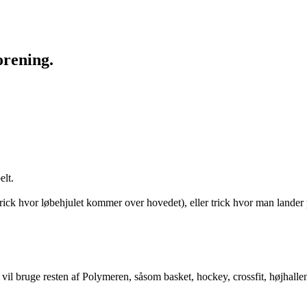
orening.
elt.
ick hvor løbehjulet kommer over hovedet), eller trick hvor man lander p
 vil bruge resten af Polymeren, såsom basket, hockey, crossfit, højhallen