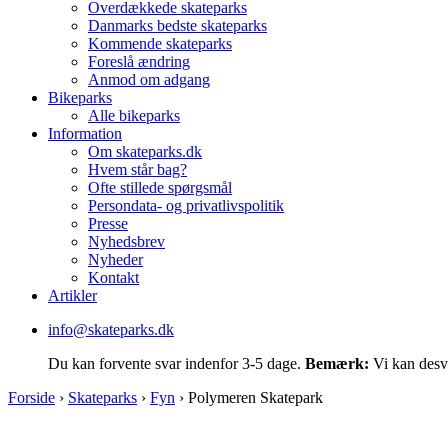
Overdækkede skateparks
Danmarks bedste skateparks
Kommende skateparks
Foreslå ændring
Anmod om adgang
Bikeparks
Alle bikeparks
Information
Om skateparks.dk
Hvem står bag?
Ofte stillede spørgsmål
Persondata- og privatlivspolitik
Presse
Nyhedsbrev
Nyheder
Kontakt
Artikler
info@skateparks.dk
Du kan forvente svar indenfor 3-5 dage.
Bemærk:
Vi kan desvæ
Forside
›
Skateparks
›
Fyn
›
Polymeren Skatepark