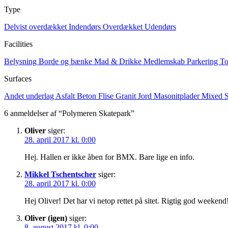
Type
Delvist overdækket
Indendørs
Overdækket
Udendørs
Facilities
Belysning
Borde og bænke
Mad & Drikke
Medlemskab
Parkering
To
Surfaces
Andet underlag
Asfalt
Beton
Flise
Granit
Jord
Masonitplader
Mixed
S
6 anmeldelser af “Polymeren Skatepark”
Oliver
siger:
28. april 2017 kl. 0:00
Hej. Hallen er ikke åben for BMX. Bare lige en info.
Mikkel Tschentscher
siger:
28. april 2017 kl. 0:00
Hej Oliver! Det har vi netop rettet på sitet. Rigtig god weekend
Oliver (igen)
siger:
8. august 2017 kl. 0:00