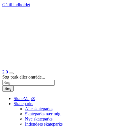
Gå til indholdet
2.0
Søg park eller område...
Søg
SkateMap®
Skateparks
Alle skateparks
Skateparks nær mig
Nye skateparks
Indendørs skateparks