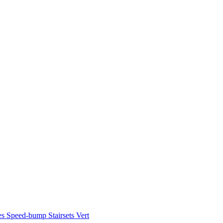
es
Speed-bump
Stairsets
Vert