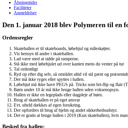
Åbningstider
Faciliteter
Anmeldelser
Den 1. januar 2018 blev Polymeren til en f
Ordensregler
Skatehallen er til skateboards, løbehjul og rulleskøjter.
Vis hensyn til andre i skatehallen.
Lad være med at sidde på ramperne.
Stå ikke med løbehjulet ud over kanten mens du venter på tur
Tal ordentligt
Ryd op efter dig selv, så området altid vil stå pænt og præsentab
Der må ikke ryges eller spyttes i hallen.
Løbehjul må ikke have PEGS på. Tricks som bri-flip og flair (Tr
Børn under 10 år må ikke bruge hallen uden voksenopsyn.
Hallen er ikke en legeplads eller dagpleje af børn.
Brug af skatehallen er på eget ansvar
Evt. uheld dækkes af egen forsikring.
Der opfordres til brug af hjelm og andet sikkerhedsudstyr.
Det er gratis at bruge hallen i 2019 (Kun skatehallen), hvis man
Besked fra hallen: