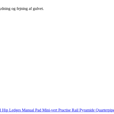
rydning og fejning af gulvet.
il
Hip
Ledges
Manual Pad
Mini-vert
Practise Rail
Pyramide
Quarterpip