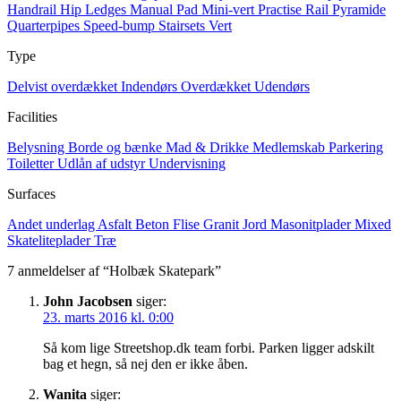
Handrail
Hip
Ledges
Manual Pad
Mini-vert
Practise Rail
Pyramide
Quarterpipes
Speed-bump
Stairsets
Vert
Type
Delvist overdækket
Indendørs
Overdækket
Udendørs
Facilities
Belysning
Borde og bænke
Mad & Drikke
Medlemskab
Parkering
Toiletter
Udlån af udstyr
Undervisning
Surfaces
Andet underlag
Asfalt
Beton
Flise
Granit
Jord
Masonitplader
Mixed
Skateliteplader
Træ
7 anmeldelser af “Holbæk Skatepark”
John Jacobsen
siger:
23. marts 2016 kl. 0:00
Så kom lige Streetshop.dk team forbi. Parken ligger adskilt
bag et hegn, så nej den er ikke åben.
Wanita
siger: