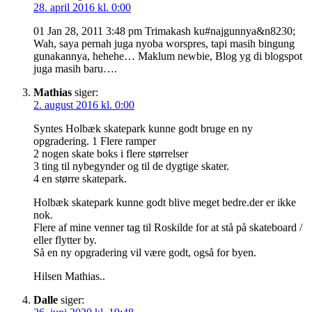
28. april 2016 kl. 0:00
01 Jan 28, 2011 3:48 pm Trimakash ku#najgunnya&n8230;
Wah, saya pernah juga nyoba worspres, tapi masih bingung
gunakannya, hehehe… Maklum newbie, Blog yg di blogspot
juga masih baru….
Mathias
siger:
2. august 2016 kl. 0:00
Syntes Holbæk skatepark kunne godt bruge en ny
opgradering. 1 Flere ramper
2 nogen skate boks i flere størrelser
3 ting til nybegynder og til de dygtige skater.
4 en større skatepark.
Holbæk skatepark kunne godt blive meget bedre.der er ikke
nok.
Flere af mine venner tag til Roskilde for at stå på skateboard /
eller flytter by.
Så en ny opgradering vil være godt, også for byen.
Hilsen Mathias..
Dalle
siger: