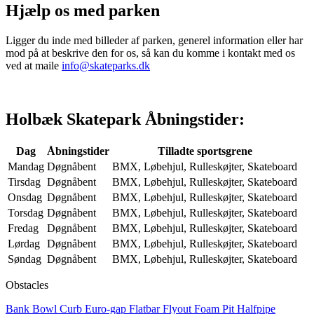
Hjælp os med parken
Ligger du inde med billeder af parken, generel information eller har
mod på at beskrive den for os, så kan du komme i kontakt med os
ved at maile
info@skateparks.dk
Holbæk Skatepark Åbningstider:
Dag
Åbningstider
Tilladte sportsgrene
Mandag
Døgnåbent
BMX, Løbehjul, Rulleskøjter, Skateboard
Tirsdag
Døgnåbent
BMX, Løbehjul, Rulleskøjter, Skateboard
Onsdag
Døgnåbent
BMX, Løbehjul, Rulleskøjter, Skateboard
Torsdag
Døgnåbent
BMX, Løbehjul, Rulleskøjter, Skateboard
Fredag
Døgnåbent
BMX, Løbehjul, Rulleskøjter, Skateboard
Lørdag
Døgnåbent
BMX, Løbehjul, Rulleskøjter, Skateboard
Søndag
Døgnåbent
BMX, Løbehjul, Rulleskøjter, Skateboard
Obstacles
Bank
Bowl
Curb
Euro-gap
Flatbar
Flyout
Foam Pit
Halfpipe