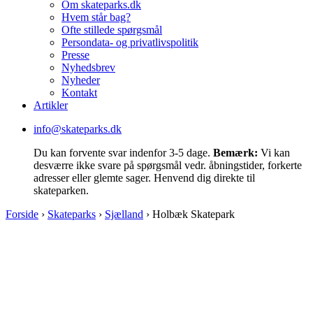
Om skateparks.dk
Hvem står bag?
Ofte stillede spørgsmål
Persondata- og privatlivspolitik
Presse
Nyhedsbrev
Nyheder
Kontakt
Artikler
info@skateparks.dk
Du kan forvente svar indenfor 3-5 dage.
Bemærk:
Vi kan
desværre ikke svare på spørgsmål vedr. åbningstider, forkerte
adresser eller glemte sager. Henvend dig direkte til
skateparken.
Forside
›
Skateparks
›
Sjælland
›
Holbæk Skatepark