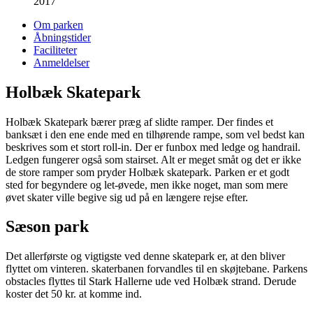
2017
Om parken
Åbningstider
Faciliteter
Anmeldelser
Holbæk Skatepark
Holbæk Skatepark bærer præg af slidte ramper. Der findes et
banksæt i den ene ende med en tilhørende rampe, som vel bedst kan
beskrives som et stort roll-in. Der er funbox med ledge og handrail.
Ledgen fungerer også som stairset. Alt er meget småt og det er ikke
de store ramper som pryder Holbæk skatepark. Parken er et godt
sted for begyndere og let-øvede, men ikke noget, man som mere
øvet skater ville begive sig ud på en længere rejse efter.
Sæson park
Det allerførste og vigtigste ved denne skatepark er, at den bliver
flyttet om vinteren. skaterbanen forvandles til en skøjtebane. Parkens
obstacles flyttes til Stark Hallerne ude ved Holbæk strand. Derude
koster det 50 kr. at komme ind.