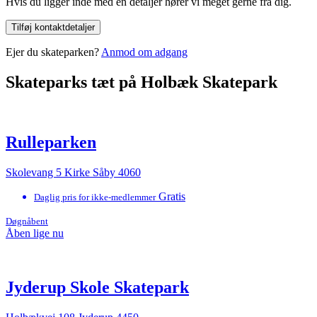
Hvis du ligger inde med en detaljer hører vi meget gerne fra dig.
Tilføj kontaktdetaljer
Ejer du skateparken?
Anmod om adgang
Skateparks tæt på Holbæk Skatepark
Rulleparken
Skolevang 5 Kirke Såby 4060
Gratis
Daglig pris for ikke-medlemmer
Døgnåbent
Åben lige nu
Jyderup Skole Skatepark