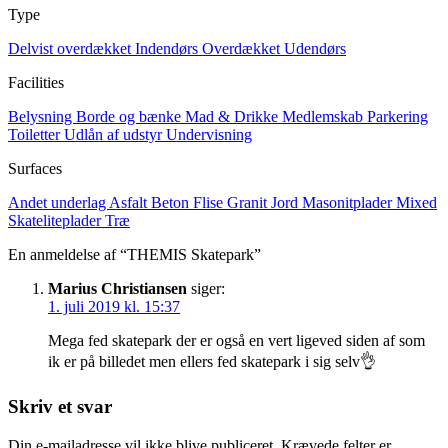
Type
Delvist overdækket
Indendørs
Overdækket
Udendørs
Facilities
Belysning
Borde og bænke
Mad & Drikke
Medlemskab
Parkering
Toiletter
Udlån af udstyr
Undervisning
Surfaces
Andet underlag
Asfalt
Beton
Flise
Granit
Jord
Masonitplader
Mixed
Skateliteplader
Træ
En anmeldelse af “THEMIS Skatepark”
Marius Christiansen
siger:
1. juli 2019 kl. 15:37
Mega fed skatepark der er også en vert ligeved siden af som
ik er på billedet men ellers fed skatepark i sig selv👌
Skriv et svar
Din e-mailadresse vil ikke blive publiceret.
Krævede felter er