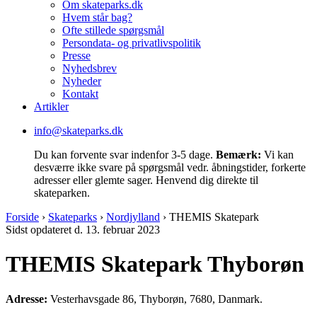
Om skateparks.dk
Hvem står bag?
Ofte stillede spørgsmål
Persondata- og privatlivspolitik
Presse
Nyhedsbrev
Nyheder
Kontakt
Artikler
info@skateparks.dk
Du kan forvente svar indenfor 3-5 dage.
Bemærk:
Vi kan
desværre ikke svare på spørgsmål vedr. åbningstider, forkerte
adresser eller glemte sager. Henvend dig direkte til
skateparken.
Forside
›
Skateparks
›
Nordjylland
›
THEMIS Skatepark
Sidst opdateret d. 13. februar 2023
THEMIS Skatepark Thyborøn
Adresse:
Vesterhavsgade 86, Thyborøn, 7680, Danmark.