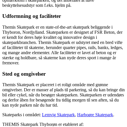
opmærksom i skateparken, og det anbefales at have
beskyttelsesudstyr som f.eks. hjelm på.
Udformning og faciliteter
Themis Skatepark er en state-of-the-art skatepark beliggende i
Thyboron, Nordjylland. Skateparken er designet af FSR Beton, der
er kendt for deres høje kvalitet og innovative design i
skateparkbranchen. Themis Skatepark er udstyret med en bred vifte
af faciliteter til skaterne, herunder quarter pipes, rails, banks, ledges,
og mange andre elementer. Alle faciliteter er lavet af beton og er
stærke og holdbare, så skaterne kan nyde deres sport i mange år
fremover.
Sted og omgivelser
Themis Skatepark er placeret i et roligt område med grønne
omgivelser. Der er masser af plads til parkering, så du kan bringe din
bil eller cykel, når du besøger skateparken. Skateparken er udendørs
og derfor åben for besøgende fra tidlig morgen til sen aften, så du
kan nyde parken når du har tid.
Skateparks i området:
Lemvig Skatepark
,
Harboøre Skatepark
.
THEMIS Skatepark Thyborøn er etableret af: