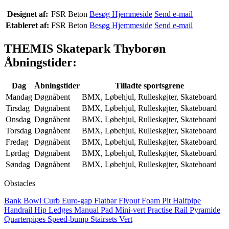
Designet af:
FSR Beton
Besøg Hjemmeside
Send e-mail
Etableret af:
FSR Beton
Besøg Hjemmeside
Send e-mail
THEMIS Skatepark Thyborøn
Åbningstider:
Dag
Åbningstider
Tilladte sportsgrene
Mandag
Døgnåbent
BMX, Løbehjul, Rulleskøjter, Skateboard
Tirsdag
Døgnåbent
BMX, Løbehjul, Rulleskøjter, Skateboard
Onsdag
Døgnåbent
BMX, Løbehjul, Rulleskøjter, Skateboard
Torsdag
Døgnåbent
BMX, Løbehjul, Rulleskøjter, Skateboard
Fredag
Døgnåbent
BMX, Løbehjul, Rulleskøjter, Skateboard
Lørdag
Døgnåbent
BMX, Løbehjul, Rulleskøjter, Skateboard
Søndag
Døgnåbent
BMX, Løbehjul, Rulleskøjter, Skateboard
Obstacles
Bank
Bowl
Curb
Euro-gap
Flatbar
Flyout
Foam Pit
Halfpipe
Handrail
Hip
Ledges
Manual Pad
Mini-vert
Practise Rail
Pyramide
Quarterpipes
Speed-bump
Stairsets
Vert