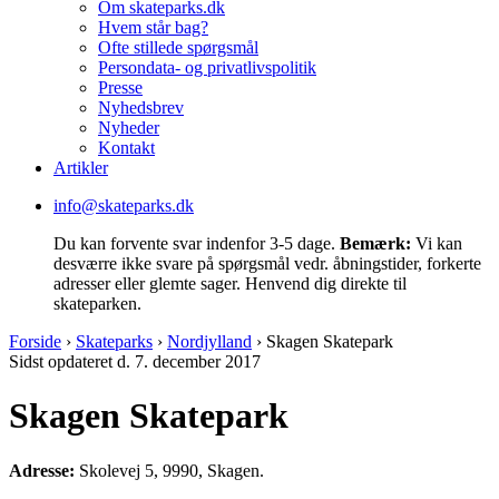
Om skateparks.dk
Hvem står bag?
Ofte stillede spørgsmål
Persondata- og privatlivspolitik
Presse
Nyhedsbrev
Nyheder
Kontakt
Artikler
info@skateparks.dk
Du kan forvente svar indenfor 3-5 dage.
Bemærk:
Vi kan
desværre ikke svare på spørgsmål vedr. åbningstider, forkerte
adresser eller glemte sager. Henvend dig direkte til
skateparken.
Forside
›
Skateparks
›
Nordjylland
›
Skagen Skatepark
Sidst opdateret d. 7. december 2017
Skagen Skatepark
Adresse:
Skolevej 5, 9990, Skagen.