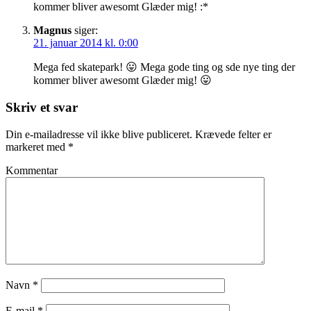
kommer bliver awesomt Glæder mig! :*
Magnus
siger:
21. januar 2014 kl. 0:00
Mega fed skatepark! 😛 Mega gode ting og sde nye ting der
kommer bliver awesomt Glæder mig! 😛
Skriv et svar
Din e-mailadresse vil ikke blive publiceret.
Krævede felter er
markeret med
*
Kommentar
Navn
*
E-mail
*