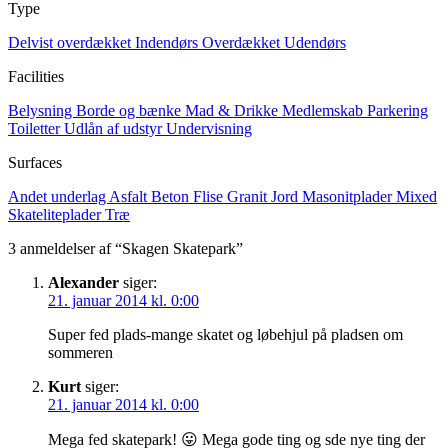
Type
Delvist overdækket
Indendørs
Overdækket
Udendørs
Facilities
Belysning
Borde og bænke
Mad & Drikke
Medlemskab
Parkering
Toiletter
Udlån af udstyr
Undervisning
Surfaces
Andet underlag
Asfalt
Beton
Flise
Granit
Jord
Masonitplader
Mixed
Skateliteplader
Træ
3 anmeldelser af “Skagen Skatepark”
Alexander
siger:
21. januar 2014 kl. 0:00
Super fed plads-mange skatet og løbehjul på pladsen om
sommeren
Kurt
siger:
21. januar 2014 kl. 0:00
Mega fed skatepark! 😛 Mega gode ting og sde nye ting der