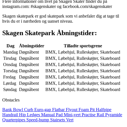
Flere informationer om livet på Skagen Skater finder du på
instagram.com: #skagenskater og facebook.com/skagenskater
Skagen skatepark er god skatepark som vi anbefaler dig at tage til
hvis du er i nærheden og uanset niveau.
Skagen Skatepark Åbningstider:
Dag
Åbningstider
Tilladte sportsgrene
Mandag
Døgnåbent
BMX, Løbehjul, Rulleskøjter, Skateboard
Tirsdag
Døgnåbent
BMX, Løbehjul, Rulleskøjter, Skateboard
Onsdag
Døgnåbent
BMX, Løbehjul, Rulleskøjter, Skateboard
Torsdag
Døgnåbent
BMX, Løbehjul, Rulleskøjter, Skateboard
Fredag
Døgnåbent
BMX, Løbehjul, Rulleskøjter, Skateboard
Lørdag
Døgnåbent
BMX, Løbehjul, Rulleskøjter, Skateboard
Søndag
Døgnåbent
BMX, Løbehjul, Rulleskøjter, Skateboard
Obstacles
Bank
Bowl
Curb
Euro-gap
Flatbar
Flyout
Foam Pit
Halfpipe
Handrail
Hip
Ledges
Manual Pad
Mini-vert
Practise Rail
Pyramide
Quarterpipes
Speed-bump
Stairsets
Vert