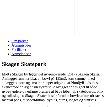
Om parken
Åbningstider
Faciliteter
Anmeldelser
Skagen Skatepark
Midt i Skagen by ligger det ny-renoverede (2017) Skagen Skater.
Anlægget rummer bl.a. en bowl på 125m2, som sammen med
anlæggets store og små træramper udgør et af Nordjyllands mest
avancerede anlæg af sin størrelse. Anlægget er designet til både
nybegyndere og erfarne brugere af både løbehjul, skateboards, bmx
og rulleskøjter. Skagen Skater består foruden bowle af træ obstacles;
manual pads, et speed-bump, flyouts, curbs, ledges og stairsets.