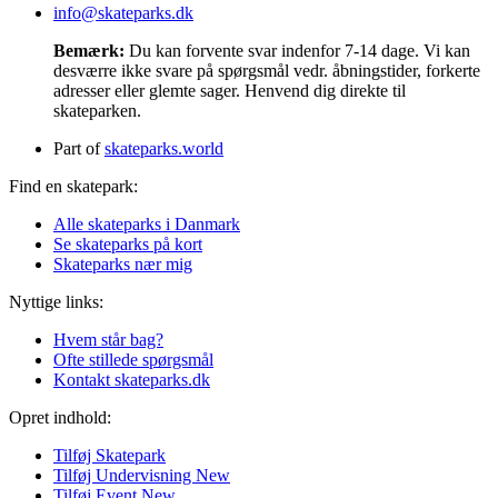
info@skateparks.dk
Bemærk:
Du kan forvente svar indenfor 7-14 dage. Vi kan
desværre ikke svare på spørgsmål vedr. åbningstider, forkerte
adresser eller glemte sager. Henvend dig direkte til
skateparken.
Part of
skateparks.world
Find en skatepark:
Alle skateparks i Danmark
Se skateparks på kort
Skateparks nær mig
Nyttige links:
Hvem står bag?
Ofte stillede spørgsmål
Kontakt skateparks.dk
Opret indhold:
Tilføj Skatepark
Tilføj Undervisning
New
Tilføj Event
New