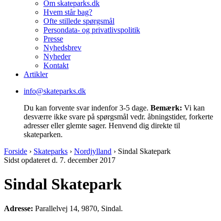
Om skateparks.dk
Hvem står bag?
Ofte stillede spørgsmål
Persondata- og privatlivspolitik
Presse
Nyhedsbrev
Nyheder
Kontakt
Artikler
info@skateparks.dk
Du kan forvente svar indenfor 3-5 dage.
Bemærk:
Vi kan
desværre ikke svare på spørgsmål vedr. åbningstider, forkerte
adresser eller glemte sager. Henvend dig direkte til
skateparken.
Forside
›
Skateparks
›
Nordjylland
›
Sindal Skatepark
Sidst opdateret d. 7. december 2017
Sindal Skatepark
Adresse:
Parallelvej 14, 9870, Sindal.