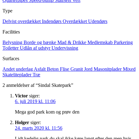
Quarterpipes
Speed-bump
Stairsets
Vert
Type
Delvist overdækket
Indendørs
Overdækket
Udendørs
Facilities
Belysning
Borde og bænke
Mad & Drikke
Medlemskab
Parkering
Toiletter
Udlån af udstyr
Undervisning
Surfaces
Andet underlag
Asfalt
Beton
Flise
Granit
Jord
Masonitplader
Mixed
Skateliteplader
Træ
2 anmeldelser af “Sindal Skatepark”
Victor
siger:
6. juli 2019 kl. 11:06
Mega god park kom og prøv den
Holger
siger:
24. marts 2020 kl. 11:56
Lidt kedelig park du skal ikke køre langt efter den men hvis