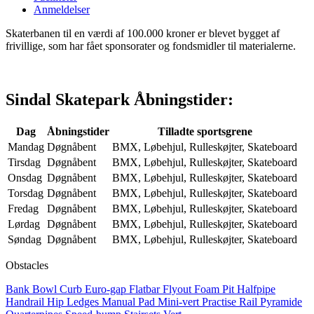
Anmeldelser
Skaterbanen til en værdi af 100.000 kroner er blevet bygget af
frivillige, som har fået sponsorater og fondsmidler til materialerne.
Sindal Skatepark Åbningstider:
Dag
Åbningstider
Tilladte sportsgrene
Mandag
Døgnåbent
BMX, Løbehjul, Rulleskøjter, Skateboard
Tirsdag
Døgnåbent
BMX, Løbehjul, Rulleskøjter, Skateboard
Onsdag
Døgnåbent
BMX, Løbehjul, Rulleskøjter, Skateboard
Torsdag
Døgnåbent
BMX, Løbehjul, Rulleskøjter, Skateboard
Fredag
Døgnåbent
BMX, Løbehjul, Rulleskøjter, Skateboard
Lørdag
Døgnåbent
BMX, Løbehjul, Rulleskøjter, Skateboard
Søndag
Døgnåbent
BMX, Løbehjul, Rulleskøjter, Skateboard
Obstacles
Bank
Bowl
Curb
Euro-gap
Flatbar
Flyout
Foam Pit
Halfpipe
Handrail
Hip
Ledges
Manual Pad
Mini-vert
Practise Rail
Pyramide