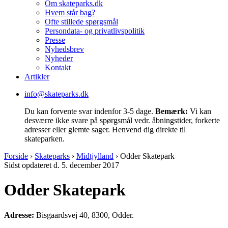
Om skateparks.dk
Hvem står bag?
Ofte stillede spørgsmål
Persondata- og privatlivspolitik
Presse
Nyhedsbrev
Nyheder
Kontakt
Artikler
info@skateparks.dk
Du kan forvente svar indenfor 3-5 dage.
Bemærk:
Vi kan
desværre ikke svare på spørgsmål vedr. åbningstider, forkerte
adresser eller glemte sager. Henvend dig direkte til
skateparken.
Forside
›
Skateparks
›
Midtjylland
›
Odder Skatepark
Sidst opdateret d. 5. december 2017
Odder Skatepark
Adresse:
Bisgaardsvej 40, 8300, Odder.