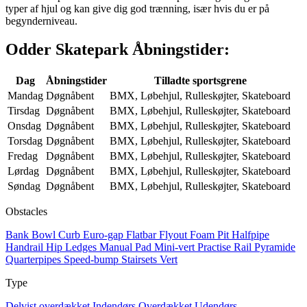
typer af hjul og kan give dig god trænning, især hvis du er på
begynderniveau.
Odder Skatepark Åbningstider:
Dag
Åbningstider
Tilladte sportsgrene
Mandag
Døgnåbent
BMX, Løbehjul, Rulleskøjter, Skateboard
Tirsdag
Døgnåbent
BMX, Løbehjul, Rulleskøjter, Skateboard
Onsdag
Døgnåbent
BMX, Løbehjul, Rulleskøjter, Skateboard
Torsdag
Døgnåbent
BMX, Løbehjul, Rulleskøjter, Skateboard
Fredag
Døgnåbent
BMX, Løbehjul, Rulleskøjter, Skateboard
Lørdag
Døgnåbent
BMX, Løbehjul, Rulleskøjter, Skateboard
Søndag
Døgnåbent
BMX, Løbehjul, Rulleskøjter, Skateboard
Obstacles
Bank
Bowl
Curb
Euro-gap
Flatbar
Flyout
Foam Pit
Halfpipe
Handrail
Hip
Ledges
Manual Pad
Mini-vert
Practise Rail
Pyramide
Quarterpipes
Speed-bump
Stairsets
Vert
Type
Delvist overdækket
Indendørs
Overdækket
Udendørs