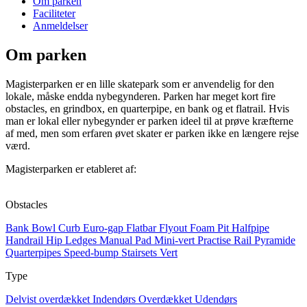
Om parken
Faciliteter
Anmeldelser
Om parken
Magisterparken er en lille skatepark som er anvendelig for den
lokale, måske endda nybegynderen. Parken har meget kort fire
obstacles, en grindbox, en quarterpipe, en bank og et flatrail. Hvis
man er lokal eller nybegynder er parken ideel til at prøve kræfterne
af med, men som erfaren øvet skater er parken ikke en længere rejse
værd.
Magisterparken er etableret af:
Obstacles
Bank
Bowl
Curb
Euro-gap
Flatbar
Flyout
Foam Pit
Halfpipe
Handrail
Hip
Ledges
Manual Pad
Mini-vert
Practise Rail
Pyramide
Quarterpipes
Speed-bump
Stairsets
Vert
Type
Delvist overdækket
Indendørs
Overdækket
Udendørs