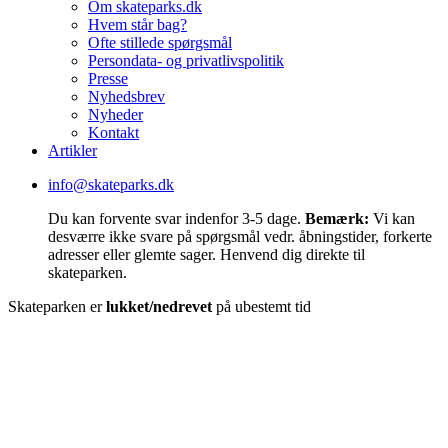
Om skateparks.dk
Hvem står bag?
Ofte stillede spørgsmål
Persondata- og privatlivspolitik
Presse
Nyhedsbrev
Nyheder
Kontakt
Artikler
info@skateparks.dk
Du kan forvente svar indenfor 3-5 dage.
Bemærk:
Vi kan
desværre ikke svare på spørgsmål vedr. åbningstider, forkerte
adresser eller glemte sager. Henvend dig direkte til
skateparken.
Skateparken er
lukket/nedrevet
på ubestemt tid