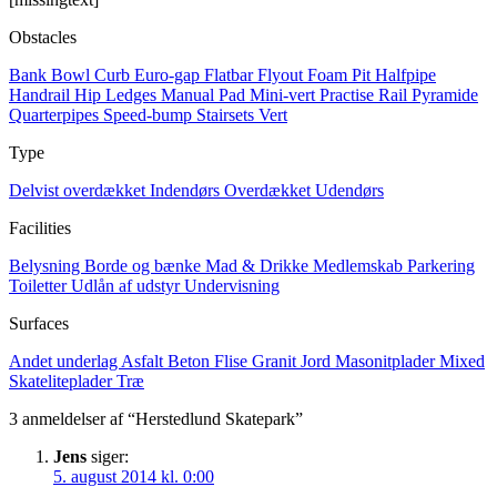
Obstacles
Bank
Bowl
Curb
Euro-gap
Flatbar
Flyout
Foam Pit
Halfpipe
Handrail
Hip
Ledges
Manual Pad
Mini-vert
Practise Rail
Pyramide
Quarterpipes
Speed-bump
Stairsets
Vert
Type
Delvist overdækket
Indendørs
Overdækket
Udendørs
Facilities
Belysning
Borde og bænke
Mad & Drikke
Medlemskab
Parkering
Toiletter
Udlån af udstyr
Undervisning
Surfaces
Andet underlag
Asfalt
Beton
Flise
Granit
Jord
Masonitplader
Mixed
Skateliteplader
Træ
3 anmeldelser af “Herstedlund Skatepark”
Jens
siger:
5. august 2014 kl. 0:00