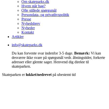
Om skateparks.dk
Hvem står bag?
Ofte stillede spørgsmål
Persondata- og privatlivspolitik
Presse
Nyhedsbrev
Nyheder
Kontakt
Artikler
info@skateparks.dk
Du kan forvente svar indenfor 3-5 dage.
Bemærk:
Vi kan
desværre ikke svare på spørgsmål vedr. åbningstider, forkerte
adresser eller glemte sager. Henvend dig direkte til
skateparken.
Skateparken er
lukket/nedrevet
på ubestemt tid