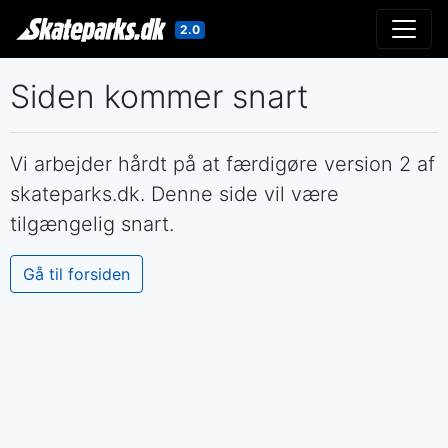
2.0
Gå til indholdet
Siden kommer snart
Vi arbejder hårdt på at færdigøre version 2 af
skateparks.dk. Denne side vil være
tilgængelig snart.
Gå til forsiden